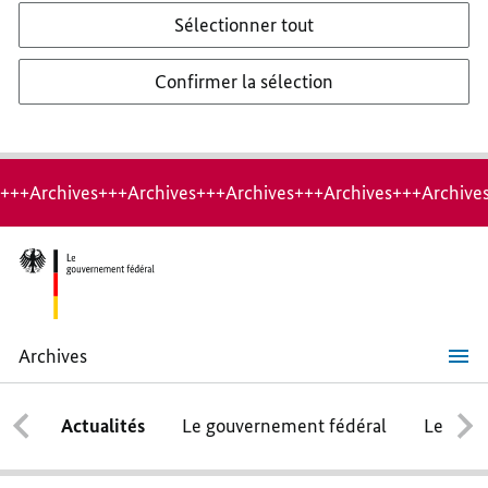
Sélectionner tout
Confirmer la sélection
+++Archives+++Archives+++Archives+++Archives+++Archive
Archives
Relancer
l’économie
Actualités
Le gouvernement fédéral
Le conse