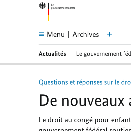
Menu
Archives
De
nouveaux
Actualités
Le gouvernement féd
allègements
pour
les
parents
Questions et réponses sur le dr
De nouveaux a
Le droit au congé pour enfant
gouvernement fédéral soutient