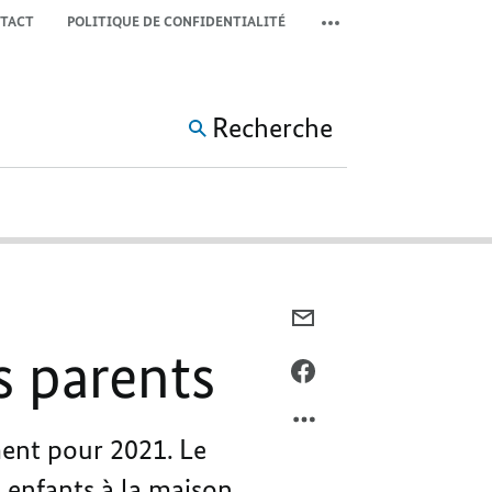
TACT
POLITIQUE DE CONFIDENTIALITÉ
COMMUTER LA MÉTA-NAV
Recherche
COURRIEL,
DE
s parents
NOUVEAUX
FACEBOOK,
ALLÈGEMENTS
DE
POUR
NOUVEAUX
ment pour 2021. Le
LES
ALLÈGEMENTS
PARENTS
POUR
 enfants à la maison