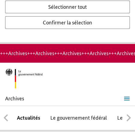
Sélectionner tout
Confirmer la sélection
+++Archives+++Archives+++Archives+++Archives+++Archive
Archives
« Les
choses
ne
Actualités
Le gouvernement fédéral
Le conse
peuvent
pas
rester