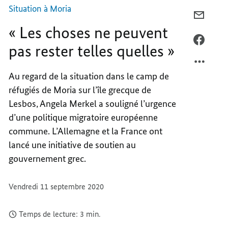
telles
quelles »
Situation à Moria
COURR
« Les choses ne peuvent
«
LES
FACEB
pas rester telles quelles »
CHOSE
«
NE
LES
Au regard de la situation dans le camp de
PEUVE
CHOSE
réfugiés de Moria sur l’île grecque de
PAS
NE
RESTE
PEUVE
Lesbos, Angela Merkel a souligné l’urgence
TELLE
PAS
d’une politique migratoire européenne
QUELL
RESTE
commune. L’Allemagne et la France ont
»
TELLE
lancé une initiative de soutien au
QUELL
gouvernement grec.
»
Vendredi 11 septembre 2020
Temps de lecture: 3 min.