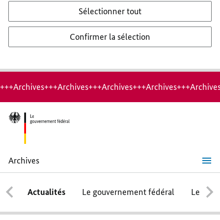
Sélectionner tout
Confirmer la sélection
+++Archives+++Archives+++Archives+++Archives+++Archive
Archives
Le
conseil
des
Actualités
Le gouvernement fédéral
Le conse
ministres
fédéral
adopte