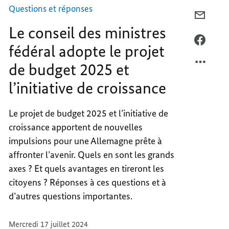
le
projet
Questions et réponses
de
COURR
budget
Le conseil des ministres
LE
2025
et
CONSE
FACEB
fédéral adopte le projet
l’initiative
DES
LE
de
croissance
de budget 2025 et
MINIS
CONSE
FÉDÉR
DES
l’initiative de croissance
ADOPT
MINIS
LE
FÉDÉR
Le projet de budget 2025 et l’initiative de
PROJE
ADOPT
croissance apportent de nouvelles
DE
LE
BUDGE
PROJE
impulsions pour une Allemagne prête à
2025
DE
affronter l’avenir. Quels en sont les grands
ET
BUDGE
axes ? Et quels avantages en tireront les
L’INIT
2025
citoyens ? Réponses à ces questions et à
DE
ET
d’autres questions importantes.
CROIS
L’INIT
DE
Mercredi 17 juillet 2024
CROIS