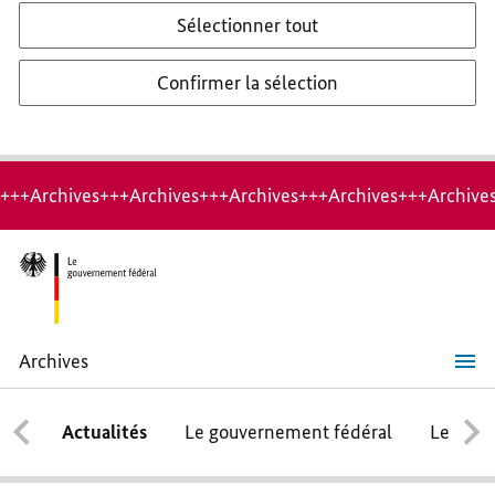
Sélectionner tout
Confirmer la sélection
+++Archives+++Archives+++Archives+++Archives+++Archive
Archives
Protéger
le
système
Actualités
Le gouvernement fédéral
Le conse
de
santé