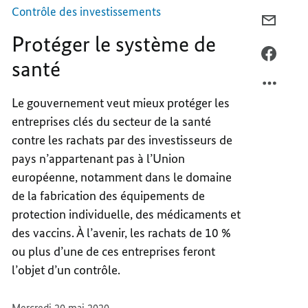
Contrôle des investissements
COURR
Protéger le système de
PROTÉ
LE
FACEB
santé
SYSTÈ
PROTÉ
DE
LE
Le gouvernement veut mieux protéger les
SANTÉ
SYSTÈ
entreprises clés du secteur de la santé
DE
SANTÉ
contre les rachats par des investisseurs de
pays n’appartenant pas à l’Union
européenne, notamment dans le domaine
de la fabrication des équipements de
protection individuelle, des médicaments et
des vaccins. À l’avenir, les rachats de 10 %
ou plus d’une de ces entreprises feront
l’objet d’un contrôle.
Mercredi 20 mai 2020