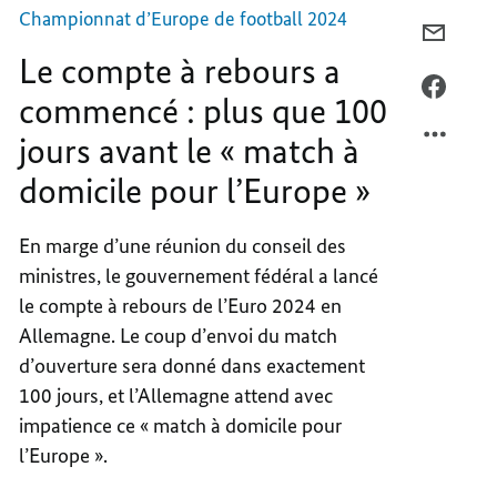
plus
que
Championnat d’Europe de football 2024
100
COURR
jours
Le compte à rebours a
LE
avant
le
COMPT
FACEB
commencé : plus que 100
« match
À
LE
à
domicile
jours avant le « match à
REBOU
COMPT
pour
A
À
l’Europe »
domicile pour l’Europe »
COMM
REBOU
:
A
En marge d’une réunion du conseil des
PLUS
COMM
ministres, le gouvernement fédéral a lancé
QUE
:
100
PLUS
le compte à rebours de l’Euro 2024 en
JOURS
QUE
Allemagne. Le coup d’envoi du match
AVANT
100
d’ouverture sera donné dans exactement
LE
JOURS
100 jours, et l’Allemagne attend avec
«
AVANT
impatience ce « match à domicile pour
MATC
LE
l’Europe ».
À
«
DOMIC
MATC