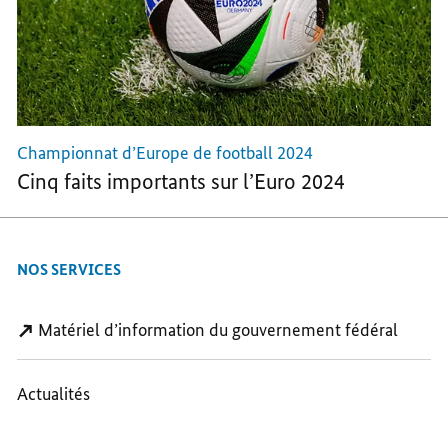
PLUS
PLUS
PLUS
QUE
QUE
QUE
100
100
100
JOURS
JOURS
JOURS
AVANT
AVANT
AVANT
LE
LE
LE
«
«
«
Championnat d’Europe de football 2024
MATCH
MATCH
MATCH
Cinq faits importants sur l’Euro 2024
À
À
À
DOMICILE
DOMICILE
DOMICILE
POUR
POUR
POUR
NOS SERVICES
L’EUROPE
L’EUROPE
L’EUROPE
»
»
»
Matériel d’information du gouvernement fédéral
Actualités