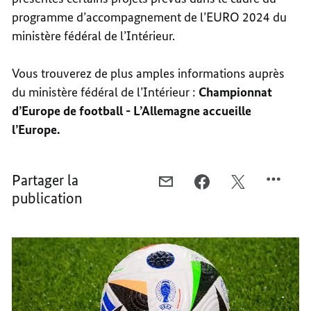
programme d’accompagnement de l’EURO 2024 du
ministère fédéral de l’Intérieur.
Vous trouverez de plus amples informations auprès
du ministère fédéral de l’Intérieur :
Championnat
d’Europe de football - L’Allemagne accueille
l’Europe
.
Partager la
COURRIEL,
FACEBOOK,
X,
publication
LE
LE
LE
COMPTE
COMPTE
COMPTE
À
À
À
REBOURS
REBOURS
REBOURS
A
A
A
COMMENCÉ
COMMENCÉ
COMMENCÉ
:
:
: