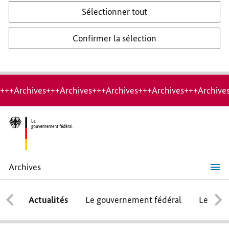
Sélectionner tout
Confirmer la sélection
+++Archives+++Archives+++Archives+++Archives+++Archive
Archives
Le
compte
à
Actualités
Le gouvernement fédéral
Le conse
rebours
a
commencé :