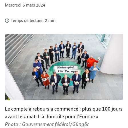
POUR
À
Mercredi 6 mars 2024
L’EURO
DOMIC
»
POUR
Temps de lecture: 2 min.
L’EURO
»
Le compte à rebours a commencé : plus que 100 jours
avant le « match à domicile pour l’Europe »
Photo : Gouvernement fédéral/Güngör