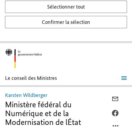
Sélectionner tout
Confirmer la sélection
Le conseil des Ministres
Karsten
Wildberger
Karsten Wildberger
COURR
Ministère fédéral du
CURRI
Numérique et de la
VITAE
FACEB
Modernisation de lÉtat
CURRI
VITAE