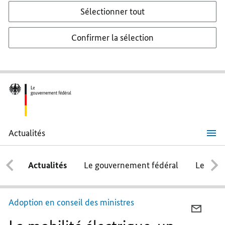
Sélectionner tout
Confirmer la sélection
Actualités
La
mobilité
électrique,
Actualités
Le gouvernement fédéral
Le conse
un
investissement
rentable
Adoption en conseil des ministres
COURR
LA