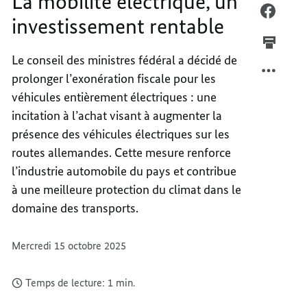
La mobilité électrique, un
MOBIL
FACEB
investissement rentable
ÉLECT
LA
UN
MOBIL
Le conseil des ministres fédéral a décidé de
INVES
ÉLECT
prolonger l’exonération fiscale pour les
RENTA
UN
INVES
véhicules entièrement électriques : une
RENTA
incitation à l’achat visant à augmenter la
présence des véhicules électriques sur les
routes allemandes. Cette mesure renforce
l’industrie automobile du pays et contribue
à une meilleure protection du climat dans le
domaine des transports.
Mercredi 15 octobre 2025
Temps de lecture: 1 min.