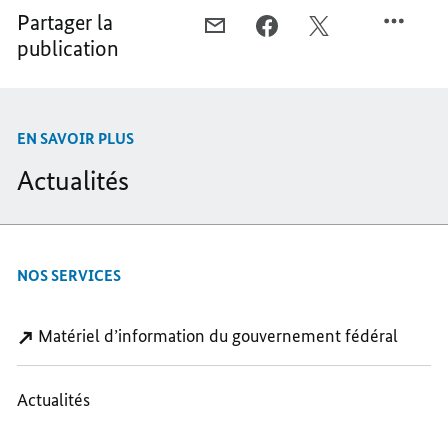
Partager la
COURRIEL,
FACEBOOK,
X,
publication
LA
LA
LA
MOBILITÉ
MOBILITÉ
MOBILITÉ
ÉLECTRIQUE,
ÉLECTRIQUE,
ÉLECTRIQUE,
UN
UN
UN
EN SAVOIR PLUS
INVESTISSEMENT
INVESTISSEMENT
INVESTISSEMENT
RENTABLE
RENTABLE
RENTABLE
Actualités
NOS SERVICES
Matériel d’information du gouvernement fédéral
Actualités