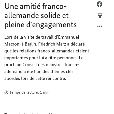
Une amitié franco-
AMITI
FACEB
FRANC
UNE
allemande solide et
ALLEM
AMITI
pleine d’engagements
SOLID
FRANC
ET
ALLEM
PLEINE
SOLID
Lors de la visite de travail d’Emmanuel
D’ENG
ET
Macron, à Berlin, Friedrich Merz a déclaré
PLEINE
que les relations franco-allemandes étaient
D’ENG
importantes pour lui à titre personnel. Le
prochain Conseil des ministres franco-
allemand a été l’un des thèmes clés
abordés lors de cette rencontre.
Temps de lecture: 1 min.