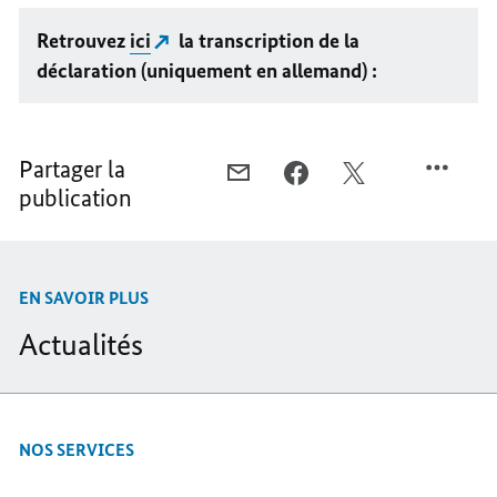
Retrouvez
ici
la transcription de la
déclaration (uniquement en allemand) :
Partager la
COURRIEL,
FACEBOOK,
X,
publication
UNE
UNE
UNE
AMITIÉ
AMITIÉ
AMITIÉ
FRANCO-
FRANCO-
FRANCO-
ALLEMANDE
ALLEMANDE
ALLEMANDE
EN SAVOIR PLUS
SOLIDE
SOLIDE
SOLIDE
ET
ET
ET
Actualités
PLEINE
PLEINE
PLEINE
D’ENGAGEMENTS
D’ENGAGEMENTS
D’ENGAGEMENTS
NOS SERVICES