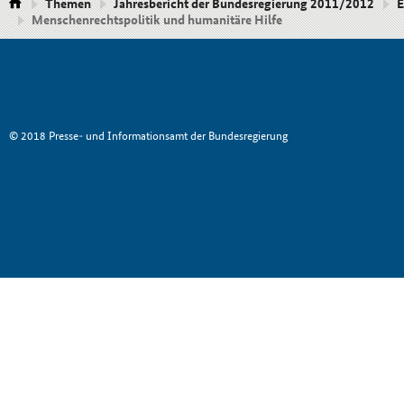
Themen
Jahresbericht der Bundesregierung 2011/2012
E
Menschenrechtspolitik und humanitäre Hilfe
© 2018 Presse- und Informationsamt der Bundesregierung