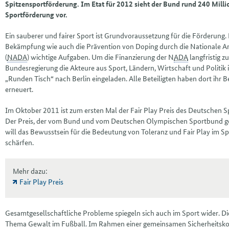
Spitzensportförderung. Im Etat für 2012 sieht der Bund rund 240 Milli
Sportförderung vor.
Ein sauberer und fairer Sport ist Grundvoraussetzung für die Förderung. 
Bekämpfung wie auch die Prävention von Doping durch die Nationale A
(
NADA
) wichtige Aufgaben. Um die Finanzierung der N
ADA
langfristig zu
Bundesregierung die Akteure aus Sport, Ländern, Wirtschaft und Politik
„Runden Tisch“ nach Berlin eingeladen. Alle Beteiligten haben dort ihr 
erneuert.
Im Oktober 2011 ist zum ersten Mal der
Fair Play
Preis des Deutschen S
Der Preis, der vom Bund und vom Deutschen Olympischen Sportbund g
will das Bewusstsein für die Bedeutung von Toleranz und
Fair Play
im Sp
schärfen.
Mehr dazu:
Fair Play Preis
Gesamtgesellschaftliche Probleme spiegeln sich auch im Sport wider. Dies
Thema Gewalt im Fußball. Im Rahmen einer gemeinsamen Sicherheitsko