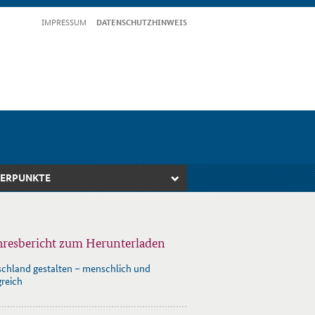
IM­PRES­S­UM
DA­TEN­SCHUTZ­HIN­WEIS
ERPUNKTE
hresbericht zum Herunterladen
chland gestalten – menschlich und
greich