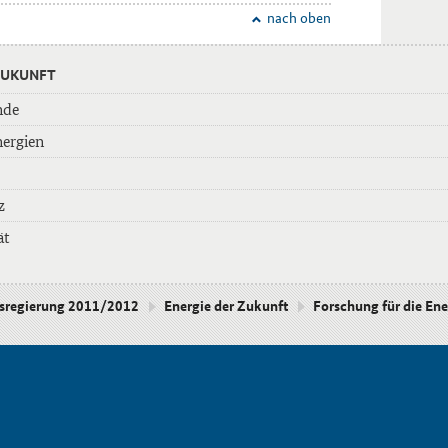
nach oben
ZUKUNFT
nde
nergien
z
ät
esregierung 2011/2012
Energie der Zukunft
Forschung für die En