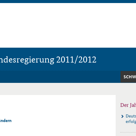
undesregierung 2011/2012
SCHW
Der Ja
Deuts
ändern
erfol