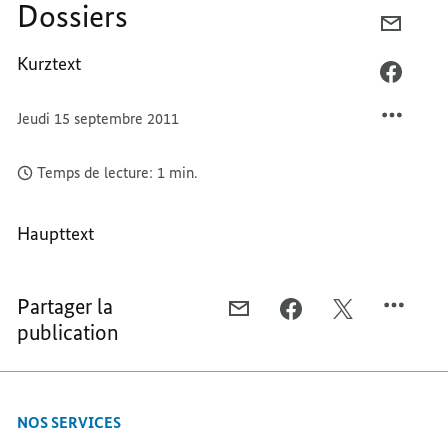
Dossiers
COURR
DOSSI
Kurztext
FACEB
DOSSI
Jeudi 15 septembre 2011
Temps de lecture: 1 min.
Haupttext
Partager la
COURRIEL,
FACEBOOK,
X,
publication
DOSSIERS
DOSSIERS
DOSSIERS
NOS SERVICES