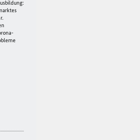
usbildung:
marktes
r.
en
orona-
robleme