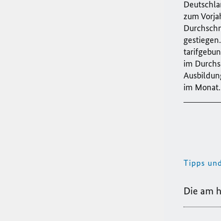
Deutschla
zum Vorja
Durchschn
gestiegen
tarifgebu
im Durchsc
Ausbildung
im Monat
Tipps un
Die am h