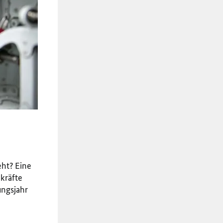
eht? Eine
hkräfte
ungsjahr