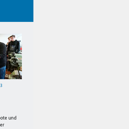
23
bote und
er