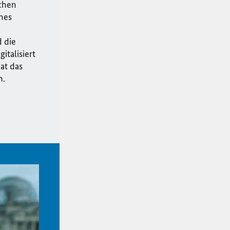
ichen
nes
 die
italisiert
hat das
n.