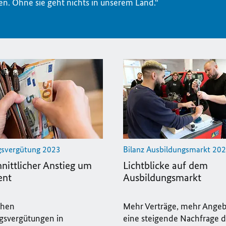
en. Ohne sie geht nichts in unserem Land.“
gsvergütung 2023
Bilanz Ausbildungsmarkt 20
nittlicher Anstieg um
Lichtblicke auf dem
ent
Ausbildungsmarkt
ichen
Mehr Verträge, mehr Ange
gsvergütungen in
eine steigende Nachfrage d