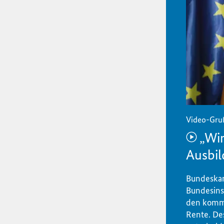
Video-Gru
„Wir
Ausbil
Bundeskan
Bundesinst
den komme
Rente. Des