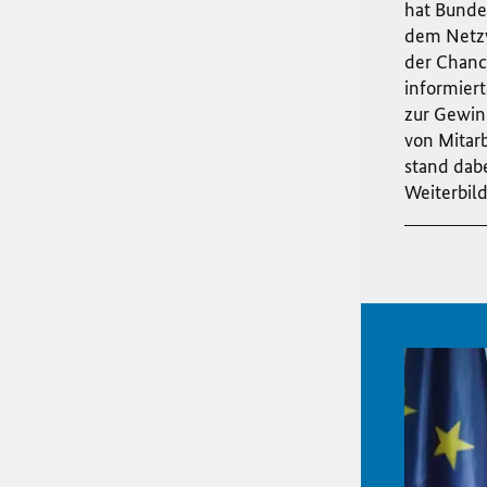
hat Bunde
dem Netzw
der Chanc
informier
zur Gewin
von Mitar
stand dabe
Weiterbil