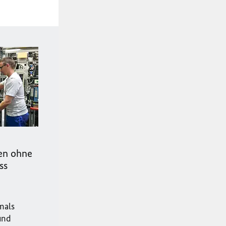
en ohne
ss
mals
und