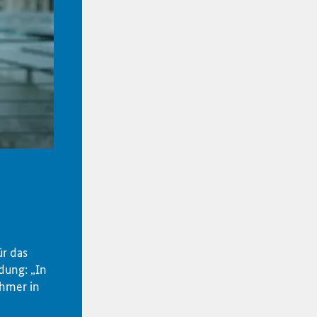
ür das
dung: „In
hmer in