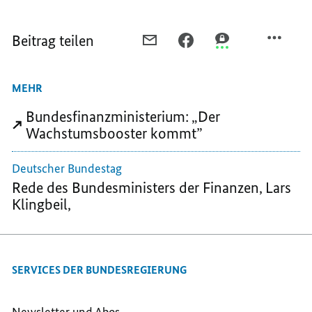
Beitrag teilen
PER
PER
PER
E-
FACEBOOK
THREEMA
MAIL
TEILEN,
TEILEN,
MEHR
TEILEN,
WACHSTUMSBOOSTER
WACHSTUMSBOOS
WACHSTUMSBOOSTER
ZUR
ZUR
Bundesfinanzministerium: „Der
ZUR
STÄRKUNG
STÄRKUNG
Wachstumsbooster kommt”
STÄRKUNG
DES
DES
DES
STANDORTS
STANDORTS
Deutscher Bundestag
STANDORTS
DEUTSCHLAND
DEUTSCHLAND
Rede des Bundesministers der Finanzen, Lars
DEUTSCHLAND
Klingbeil,
SERVICES DER BUNDESREGIERUNG