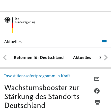
Aktuelles
Wachstums
booster
zur
Stärkung
Reformen für Deutschland
Aktuelles
Schwe
des
Standorts
Deutschland
Investitionssofortprogramm in Kraft
PER
Wachstums
booster
zur
E-
MAIL
PER
Stärkung des Standorts
TEILEN
FACEB
Deutschland
WACHS
TEILEN
ZUR
WACHS