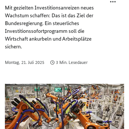
STÄRK
ZUR
Mit gezielten Investitionsanreizen neues
DES
STÄRK
Wachstum schaffen: Das ist das Ziel der
STAND
DES
Bundesregierung. Ein steuerliches
DEUTS
STAND
Investitionssofortprogramm soll die
DEUTS
Wirtschaft ankurbeln und Arbeitsplätze
sichern.
Montag, 21. Juli 2025
3 Min. Lesedauer