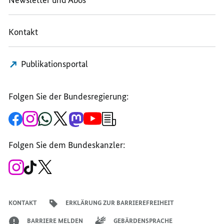
Newsletter und Abos
Kontakt
Publikationsportal
Folgen Sie der Bundesregierung:
Zur
Zum
Zum
Zum
Zum
Zum
Newsletter-
Facebook-
Instagram-
WhatsApp-
X-
Mastodon-
YouTube-
Anmeldung
Seite
Account
Kanal
Kanal
Kanal
Kanal
der
der
der
der
des
der
der
Bundesregierung
Folgen Sie dem Bundeskanzler:
Bundesregierung
Bundesregierung
Bundesregierung
Regierungssprechers
Bundesregierung
Bundesregierung
Zum
Zum
Zum
Instagram-
TikTok-
X-
Account
Kanal
Kanal
des
des
des
Bundeskanzlers
Bundeskanzlers
Bundeskanzlers
KONTAKT
ERKLÄRUNG ZUR BARRIEREFREIHEIT
BARRIERE MELDEN
GEBÄRDENSPRACHE