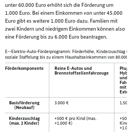
unter 60.000 Euro erhöht sich die Förderung um
1.000 Euro. Bei einem Einkommen von unter 45.000
Euro gibt es weitere 1.000 Euro dazu. Familien mit
zwei Kindern und niedrigem Einkommen können also
eine Förderung bis zu 6.000 Euro beantragen.
E--Elektro-Auto-Förderprogramm: Förderhöhe, Kinderzuschlag un
soziale Staffelung bis zu einem Haushaltseinkommen von 80.000 
Förderkomponente
Reine E-Autos und
Plug-
Brennstoffzellenfahrzeuge
Hybri
und
Fahrz
mit R
Exten
Basisförderung
3.000 €
1.500 
(Neukauf)
Kinderzuschlag
+500 € pro Kind (max.
+500 
(max. 2 Kinder)
+1.000 €)
Kind (
+1.000