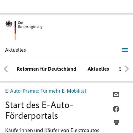
Aktuelles
Start
des
E-
Reformen für Deutschland
Aktuelles
Schwe
Auto-
Förderportals
E-Auto-Prämie: Für mehr E-Mobilität
PER
Start des E-Auto-
E-
MAIL
PER
Förderportals
TEILEN
FACEB
START
TEILEN
Käuferinnen und Käufer von Elektroautos
DES
START