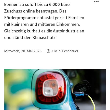
können ab sofort bis zu 6.000 Euro
E-
DES
AUTO-
E-
Zuschuss online beantragen. Das
FÖRDE
AUTO-
Förderprogramm entlastet gezielt Familien
FÖRDE
mit kleineren und mittleren Einkommen.
Gleichzeitig kurbelt es die Autoindustrie an
und stärkt den Klimaschutz.
Mittwoch, 20. Mai 2026
3 Min. Lesedauer