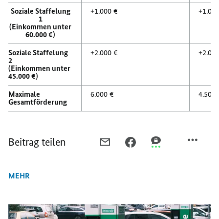
Soziale Staffelung
+1.000 €
+1.00
1
(Einkommen unter
60.000 €)
Soziale Staffelung
+2.000 €
+2.00
2
(Einkommen unter
45.000 €)
Maximale
6.000 €
4.500 
Gesamtförderung
Beitrag teilen
PER
PER
PER
E-
FACEBOOK
THREEMA
MAIL
TEILEN,
TEILEN,
MEHR
TEILEN,
START
START
START
DES
DES
DES
E-
E-
E-
AUTO-
AUTO-