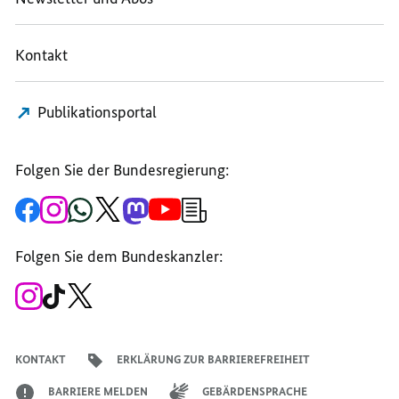
Kontakt
Publikationsportal
Folgen Sie der Bundesregierung:
Zur
Zum
Zum
Zum
Zum
Zum
Newsletter-
Facebook-
Instagram-
WhatsApp-
X-
Mastodon-
YouTube-
Anmeldung
Seite
Account
Kanal
Kanal
Kanal
Kanal
der
der
der
der
des
der
der
Bundesregierung
Folgen Sie dem Bundeskanzler:
Bundesregierung
Bundesregierung
Bundesregierung
Regierungssprechers
Bundesregierung
Bundesregierung
Zum
Zum
Zum
Instagram-
TikTok-
X-
Account
Kanal
Kanal
des
des
des
Bundeskanzlers
Bundeskanzlers
Bundeskanzlers
KONTAKT
ERKLÄRUNG ZUR BARRIEREFREIHEIT
BARRIERE MELDEN
GEBÄRDENSPRACHE